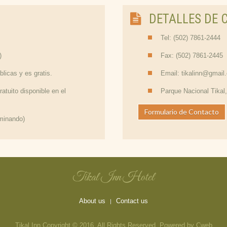
DETALLES DE 
Tel: (502) 7861-2444
)
Fax: (502) 7861-2445
blicas y es gratis.
Email: tikalinn@gmail
atuito disponible en el
Parque Nacional Tikal
Formulario de Contacto
minando)
Tikal Inn Hotel
About us
Contact us
Tikal Inn Copyright © 2016. All Rights Reserved. Powered by Cweb