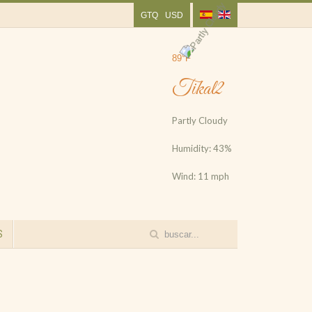
GTQ
USD
89°F
Tikal2
Partly Cloudy
Humidity: 43%
Wind: 11 mph
S