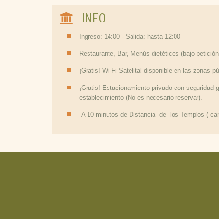
INFO
Ingreso: 14:00 - Salida: hasta 12:00
Restaurante, Bar, Menús dietéticos (bajo petición
¡Gratis! Wi-Fi Satelital disponible en las zonas pú
¡Gratis! Estacionamiento privado con seguridad gr
establecimiento (No es necesario reservar).
A 10 minutos de Distancia de los Templos ( ca