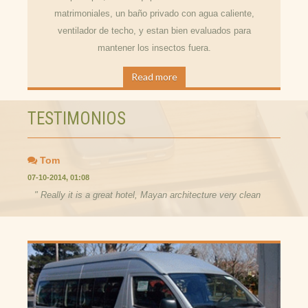
matrimoniales, un baño privado con agua caliente,
ventilador de techo, y estan bien evaluados para
mantener los insectos fuera.
Read more
TESTIMONIOS
Tom
07-10-2014, 01:08
" Really it is a great hotel, Mayan architecture very clean
from inside. Location is very good,the staff also very
cooperative and helpful. "
Caroline
05-01-2017, 09:00
" “Bungalows are very good ”