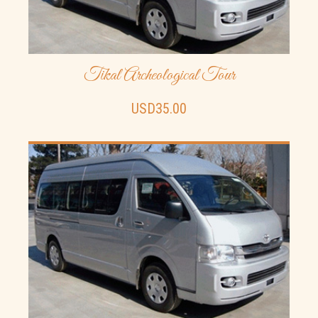
loyal following "
Billy
05-07-2016, 16:16
Tikal Archeological Tour
" Great place friendly staff refreshing pool after exploring
the ruins definitely worth spending a couple of days here! "
USD35.00