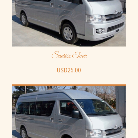
Stayed one night in a bungalow by the pool. The bungalow
was very good: spacious, clean, firm mattress, mosquito
netted windows. Nice big clean pool. Friendly staff. Good
breakfast. Easy walk to the Park "
Kaio
07-10-2014, 01:08
Sunrise Tour
" We love the location Very close to the ruins. Very clean,
nice breakfast!! We surely come back. "
USD25.00
Frank
05-01-2017, 09:17
" “Great option near the park”
Tikal Inn is right in the middle of the park: quiet, clean yet
easily accessible. It is immaculate and maintained well and
hosts an onsite archeologist; Roxana Maria who goes by
the name of Roxy. Clearly her technical expertise and
managerial talent have endeared her to the staff giving her a